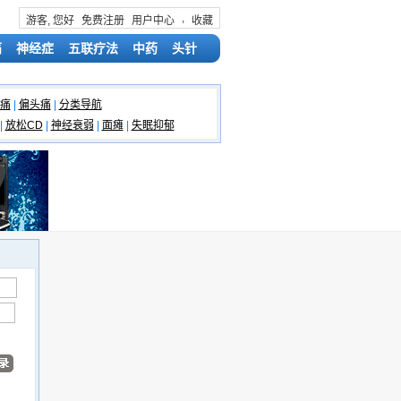
,
游客, 您好
免费注册
用户中心
收藏
痛
神经症
五联疗法
中药
头针
痛
|
偏头痛
|
分类导航
|
放松CD
|
神经衰弱
|
面瘫
|
失眠抑郁