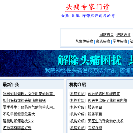
网站首页
|
进站必读
|
丛集性头痛
|
鼻炎头痛
|
学生头痛
|
最新针灸
机构介绍
宫寒如何调理，女性朋友必须重..
[
机构介绍
]
郭万伦诊所地理位置
如何保持你的头脑清晰敏锐
[
机构介绍
]
郭医生治好了我的白内障
夏季养生：预防冷气病简单实用..
[
机构介绍
]
服务项目
不吃早餐健康危害大
[
机构介绍
]
服务项目
睡觉时如何选枕头?
[
机构介绍
]
郭医生的针灸治疗技术
游泳都有哪些好处
[
机构介绍
]
专家介绍