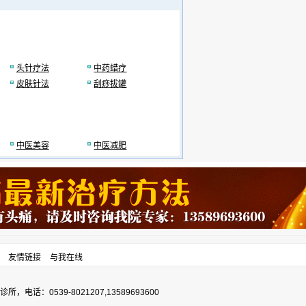
头针疗法
中药蜡疗
皮肤针法
刮痧拔罐
中医美容
中医减肥
友情链接
与我在线
0539-8021207,13589693600