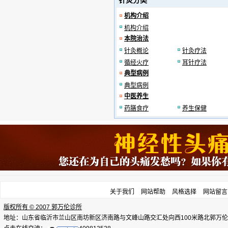
针灸分类
机构介绍
机构介绍
本院治法
针灸概论
针灸疗法
循经火疗
耳针疗法
典型病例
典型病例
中医养生
药膳食疗
养生保健
关于我们
网站帮助
风格选择
网站留言
版权所有 © 2007 郭万伦诊所
地址：山东省临沂市兰山区南坊新区济南路与文峰山路交汇处向西100米路北郭万伦诊所，电话：