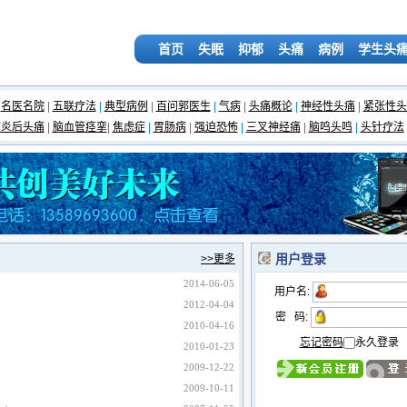
首页
失眠
抑郁
头痛
病例
学生头
名医名院
|
五联疗法
|
典型病例
|
百问郭医生
|
气病
|
头痛概论
|
神经性头痛
|
紧张性头
脑炎后头痛
|
脑血管痉挛
|
焦虑症
|
胃肠病
|
强迫恐怖
|
三叉神经痛
|
脑鸣头鸣
|
头针疗法
用户登录
>>更多
2014-06-05
用户名:
2012-04-04
密 码:
2010-04-16
忘记密码
永久登录
2010-01-23
2009-12-22
2009-10-11