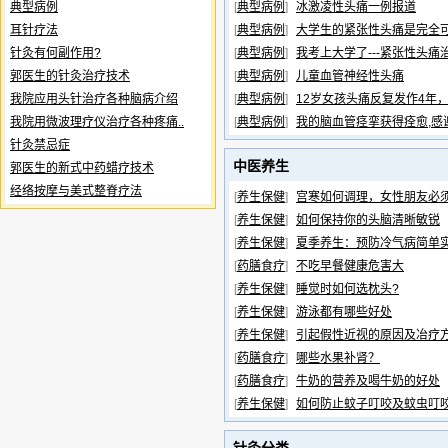
典型病例
[
典型病例
]
冰激凌性头痛一例报道
耳针疗法
[
典型病例
]
大学生的紧张性头痛是完全
针灸有何副作用?
[
典型病例
]
我考上大学了---紧张性头痛
郭医生的针灸治疗技术
[
典型病例
]
儿童血管神经性头痛
我院应用头针治疗各种脑病介绍
[
典型病例
]
12岁女孩头痛反复发作4年
我院用微波理疗仪治疗各种疼痛..
[
典型病例
]
我的脑血管痉挛获得痊愈,感
针灸禁忌症
中医养生
郭医生的新式中药蜡疗技术
经络按摩与美式整脊疗法
[
养生保健
]
宫寒如何调理，女性朋友必
[
养生保健
]
如何保持你的头脑清晰敏锐
[
养生保健
]
夏季养生：预防冷气病简单
[
药膳食疗
]
不吃早餐健康危害大
[
养生保健
]
睡觉时如何选枕头?
[
养生保健
]
游泳都有哪些好处
[
养生保健
]
引起假性近视的原因及冶疗
[
药膳食疗
]
哪些水果补肾？
[
药膳食疗
]
牛奶的营养及喝牛奶的好处
[
养生保健
]
如何防止蚊子叮咬及蚊虫叮