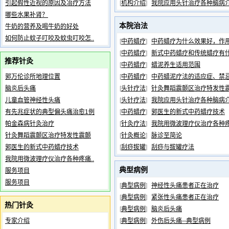
引起假性近视的原因及冶疗方法
[
机构介绍
]
我院应用头针治疗各种脑病
哪些水果补肾？
本院治法
牛奶的营养及喝牛奶的好处
如何防止蚊子叮咬及蚊虫叮咬怎..
[
中药蜡疗
]
中药蜡疗为什么效果好，作
[
中药蜡疗
]
新式中药蜡疗和传统蜡疗有
推荐针灸
[
中药蜡疗
]
蜡泥养生适用范围
郭万伦诊所地理位置
[
中药蜡疗
]
中药蜡泥疗法的适应症、禁
脑炎后头痛
[
头针疗法
]
针灸舞蹈震颤区治疗特发性
儿童血管神经性头痛
[
头针疗法
]
我院应用头针治疗各种脑病
有先兆症状的典型偏头痛治愈1例
[
中药蜡疗
]
郭医生的新式中药蜡疗技术
帕金森病针灸治疗
[
针灸疗法
]
我院用微波理疗仪治疗各种
针灸舞蹈震颤区治疗特发性震颤
[
针灸概论
]
脉诊至简论
郭医生的新式中药蜡疗技术
[
刮痧拔罐
]
刮痧与拔罐疗法
我院用微波理疗仪治疗各种疼痛..
典型病例
服务项目
服务项目
[
典型病例
]
神经性头痛患者正在治疗
[
典型病例
]
紧张性头痛患者正在治疗
热门针灸
[
典型病例
]
脑炎后头痛
专家介绍
[
典型病例
]
外伤后头痛--典型病例