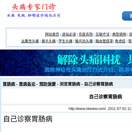
网站首页
|
进站必读
|
名医名院
|
五联疗法
|
典型病例
|
丛集性头痛
|
鼻炎头痛
|
学生头痛
|
脑炎后头痛
|
脑血管痉挛
|
焦虑症
|
胃
胃肠病
-
胃病各论
-
预防保健
- 浏览胃肠病 - 自己诊察胃肠病
自己诊察胃肠病
http://www.nkwww.com/
2011-07-02 11
自己诊察胃肠病