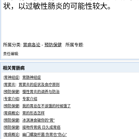
状，以过敏性肠炎的可能性较大。
所属分类:
胃病各论
-
预防保健
所属专题:
责任编辑:
相关胃肠病
[
胃神经症
]
胃肠神经症
[
胃窦炎
]
胃窦炎的症状及食疗原则
[
预防保健
]
慢性胃炎的调养与防治
[
专家介绍
]
专家介绍
[
预防保健
]
我的胃总在不该饿的时候饿了
[
胃病概论
]
胃的形态怎样
[
预防保健
]
冰淇淋食破你的“胃”
[
预防保健
]
接吻传胃病 日久成胃癌
[
胃病概论
]
幽门螺旋杆菌:伤胃也“伤心”