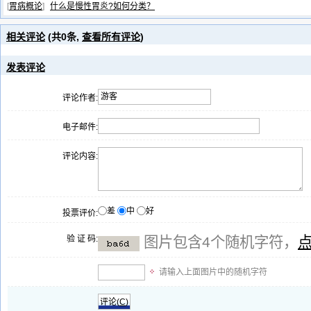
[
胃病概论
]
什么是慢性胃炎?如何分类？
相关评论
(共
0
条,
查看所有评论
)
发表评论
评论作者:
电子邮件:
评论内容:
差
中
好
投票评价:
验 证 码:
图片包含4个随机字符，
请输入上面图片中的随机字符
评论(
C
)