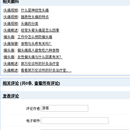
相关脑科
[
头痛视频
]
什么是神经性头痛
[
头痛视频
]
器质性头痛的特点
[
头痛视频
]
头痛的分类
[
头痛概述
]
经常头晕头痛是怎么回事
[
偏头痛
]
工作中怎么预防偏头痛
[
头痛保健
]
食物与头疼有关吗？
[
偏头痛
]
偏头痛病人避免吃六种食物
[
偏头痛
]
女性偏头痛与什么因素有关？
[
头痛概述
]
郭万伦诊所的针灸治疗室
[
头痛概述
]
看看郭万伦诊所的针灸治疗室，..
相关评论
(共
0
条,
查看所有评论
)
发表评论
评论作者:
电子邮件: