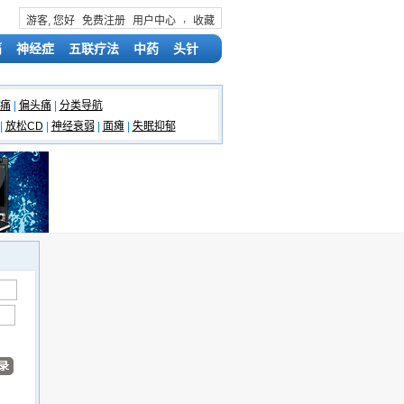
,
游客, 您好
免费注册
用户中心
收藏
痛
神经症
五联疗法
中药
头针
痛
|
偏头痛
|
分类导航
|
放松CD
|
神经衰弱
|
面瘫
|
失眠抑郁