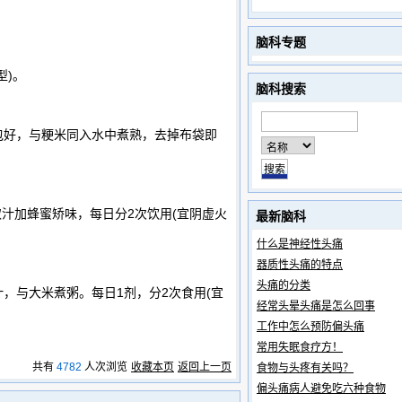
脑科专题
型)。
脑科搜索
袋包好，与粳米同入水中煮熟，去掉布袋即
取汁加蜂蜜矫味，每日分2次饮用(宜阴虚火
最新脑科
什么是神经性头痛
器质性头痛的特点
头痛的分类
汁，与大米煮粥。每日1剂，分2次食用(宜
经常头晕头痛是怎么回事
工作中怎么预防偏头痛
常用失眠食疗方！
共有
4782
人次浏览
收藏本页
返回上一页
食物与头疼有关吗？
偏头痛病人避免吃六种食物