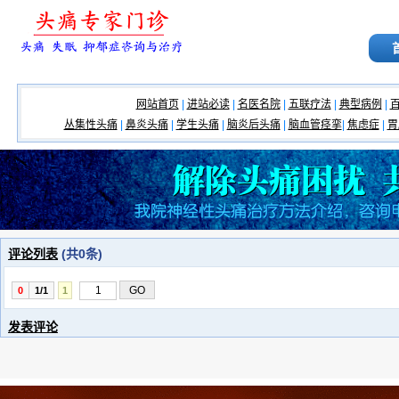
网站首页
|
进站必读
|
名医名院
|
五联疗法
|
典型病例
|
丛集性头痛
|
鼻炎头痛
|
学生头痛
|
脑炎后头痛
|
脑血管痉挛
|
焦虑症
|
胃
评论列表
(共
0
条)
0
1/1
1
发表评论